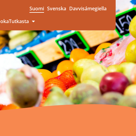
Suomi
Svenska
Davvisámegiella
uokaTutkasta