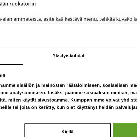
ään ruokatoriin
alan ammateista, esitelkää kestävä menu, tehkää kuvakolla
Yksityiskohdat
itä
mamme sisällön ja mainosten räätälöimiseen, sosiaalisen m
me analysoimiseen. Lisäksi jaamme sosiaalisen median, main
itä, miten käytät sivustoamme. Kumppanimme voivat yhdistää
 heille tai joita on kerätty, kun olet käyttänyt heidän palveluja
Kiellä