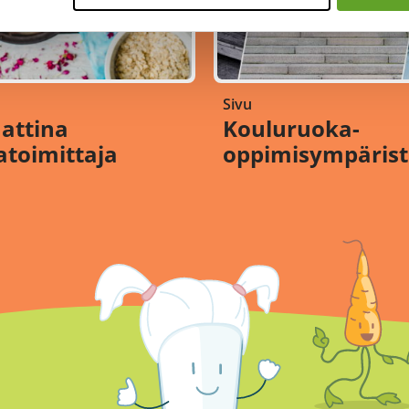
Sivu
ttina
Kouluruoka-
atoimittaja
oppimisympäris