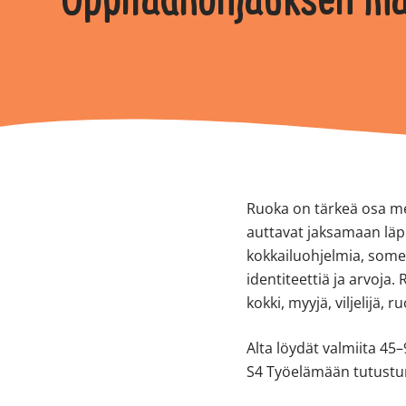
Oppilaanohjauksen ma
Ruoka on tärkeä osa mei
auttavat jaksamaan läpi
kokkailuohjelmia, somet
identiteettiä ja arvoj
kokki, myyjä, viljelijä, 
Alta löydät valmiita 45
S4 Työelämään tutustu