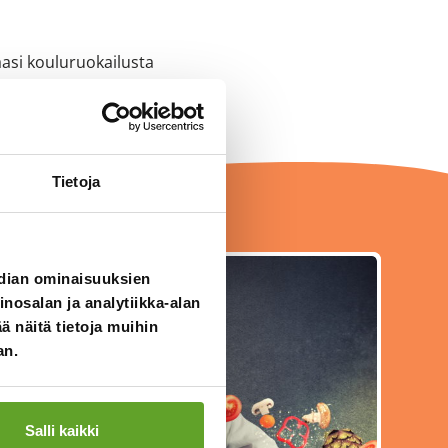
asi kouluruokailusta
Tietoja
edian ominaisuuksien
osalan ja analytiikka-alan
 näitä tietoja muihin
an.
Salli kaikki