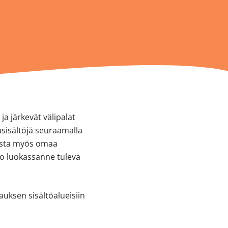
a järkevät välipalat
asisältöjä seuraamalla
maista myös omaa
ko luokassanne tuleva
auksen sisältöalueisiin