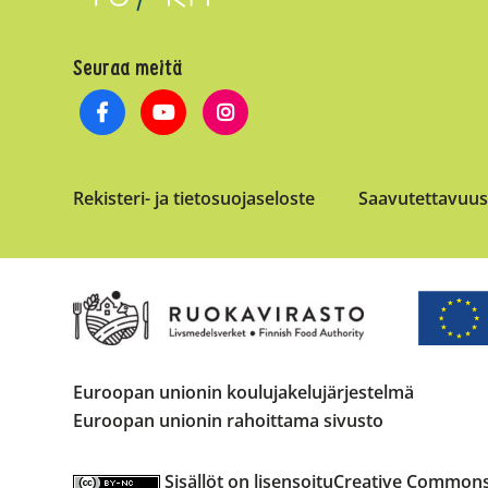
Seuraa meitä
Rekisteri- ja tietosuojaseloste
Saavutettavuus
Euroopan unionin koulujakelujärjestelmä
Euroopan unionin rahoittama sivusto
Sisällöt on lisensoitu
Creative Commons C