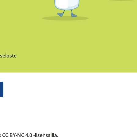
seloste
C BY-NC 4.0 -lisenssillä
.