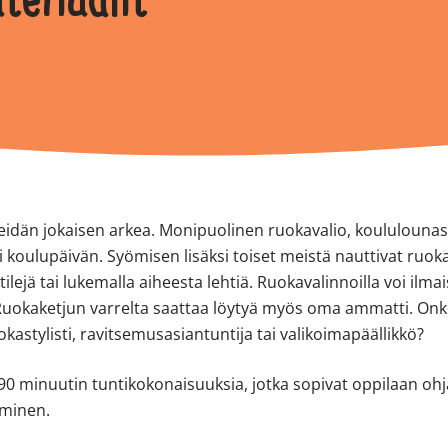
teriaalit
dän jokaisen arkea. Monipuolinen ruokavalio, koululounas j
 koulupäivän. Syömisen lisäksi toiset meistä nauttivat ruok
ilejä tai lukemalla aiheesta lehtiä. Ruokavalinnoilla voi il
a. Ruokaketjun varrelta saattaa löytyä myös oma ammatti. On
ruokastylisti, ravitsemusasiantuntija tai valikoimapäällikkö?
–90 minuutin tuntikokonaisuuksia, jotka sopivat oppilaan ohj
minen.