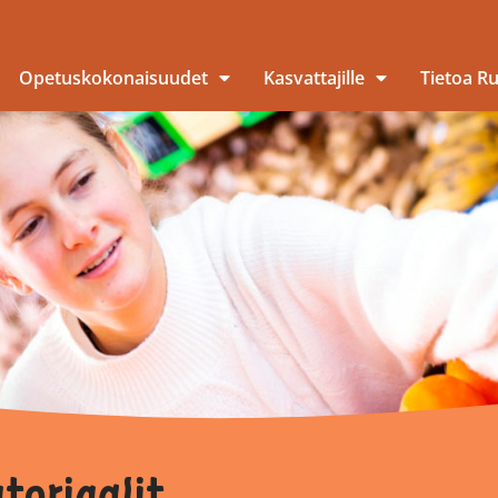
Opetuskokonaisuudet
Kasvattajille
Tietoa R