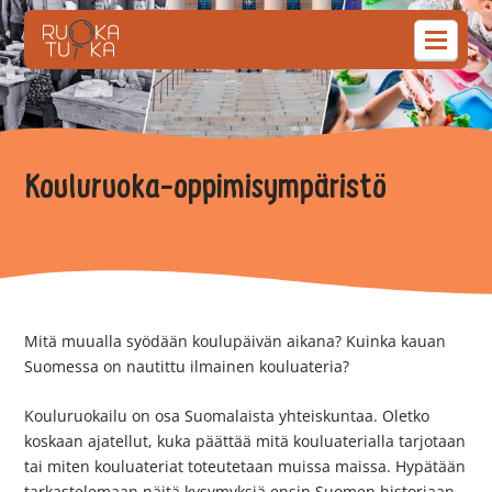
Kouluruoka-oppimisympäristö
Mitä muualla syödään koulupäivän aikana? Kuinka kauan
Suomessa on nautittu ilmainen kouluateria?
Kouluruokailu on osa Suomalaista yhteiskuntaa. Oletko
koskaan ajatellut, kuka päättää mitä kouluaterialla tarjotaan
tai miten kouluateriat toteutetaan muissa maissa. Hypätään
tarkastelemaan näitä kysymyksiä ensin Suomen historiaan,