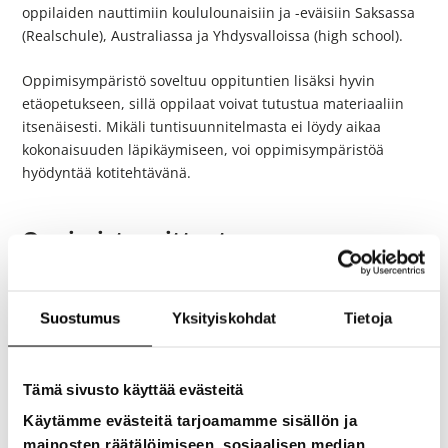
oppilaiden nauttimiin koululounaisiin ja -eväisiin Saksassa
(Realschule), Australiassa ja Yhdysvalloissa (high school).
Oppimisympäristö soveltuu oppituntien lisäksi hyvin
etäopetukseen, sillä oppilaat voivat tutustua materiaaliin
itsenäisesti. Mikäli tuntisuunnitelmasta ei löydy aikaa
kokonaisuuden läpikäymiseen, voi oppimisympäristöä
hyödyntää kotitehtävänä.
Oppimistavoitteet:
Tunnin jälkeen oppilas osaa
Suostumus
Yksityiskohdat
Tietoja
kuvata lyhyesti maksuttoman kouluruokailun historian
Suomessa.
nimetä merkittävimmät kouluruokailun järjestämistä
Tämä sivusto käyttää evästeitä
ohjaavat tekijät Suomessa.
Käytämme evästeitä tarjoamamme sisällön ja
kertoa kouluruokailun järjestämisen tavasta
valitsemassaan muussa maassa.
mainosten räätälöimiseen, sosiaalisen median