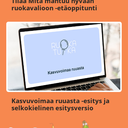
Tilaa Mitä mahtuu hyvään
ruokavalioon -etäoppitunti
Kasvuvoimaa ruuasta -esitys ja
selkokielinen esitysversio