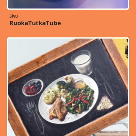
Sivu
RuokaTutkaTube