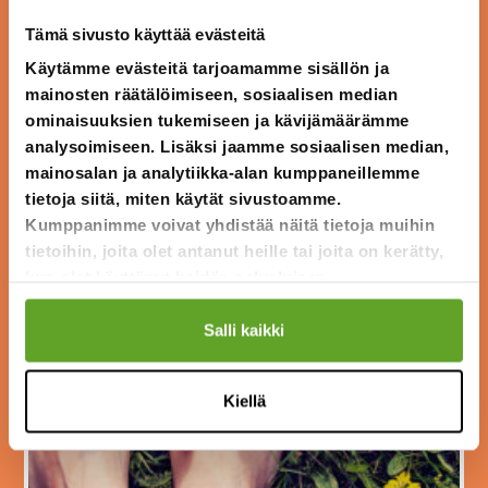
Tämä sivusto käyttää evästeitä
Käytämme evästeitä tarjoamamme sisällön ja
mainosten räätälöimiseen, sosiaalisen median
ominaisuuksien tukemiseen ja kävijämäärämme
analysoimiseen. Lisäksi jaamme sosiaalisen median,
Sivu
mainosalan ja analytiikka-alan kumppaneillemme
MakuTutka-oppimisympäristö
tietoja siitä, miten käytät sivustoamme.
Kumppanimme voivat yhdistää näitä tietoja muihin
tietoihin, joita olet antanut heille tai joita on kerätty,
kun olet käyttänyt heidän palvelujaan.
Salli kaikki
Kiellä