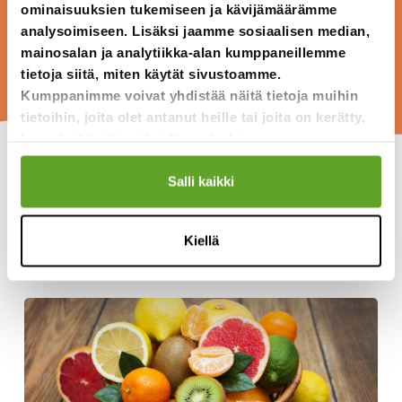
ominaisuuksien tukemiseen ja kävijämäärämme
analysoimiseen. Lisäksi jaamme sosiaalisen median,
mainosalan ja analytiikka-alan kumppaneillemme
Mitä mustikan väri on?
tietoja siitä, miten käytät sivustoamme.
Kumppanimme voivat yhdistää näitä tietoja muihin
tietoihin, joita olet antanut heille tai joita on kerätty,
kun olet käyttänyt heidän palvelujaan.
Vaihe 3.
Salli kaikki
Tehkää tehtävä Hedelmien kemiaa, ja mitatkaa hedelmien
pH-pitoisuuksia sekä maistamalla arvioiden että pH-
Kiellä
paperilla tai -mittarilla.