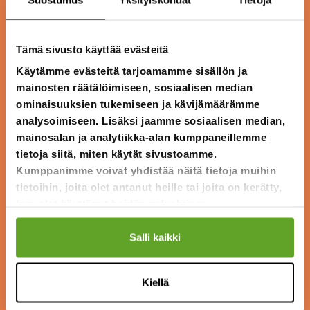
Tämä sivusto käyttää evästeitä
Käytämme evästeitä tarjoamamme sisällön ja
mainosten räätälöimiseen, sosiaalisen median
ominaisuuksien tukemiseen ja kävijämäärämme
analysoimiseen. Lisäksi jaamme sosiaalisen median,
mainosalan ja analytiikka-alan kumppaneillemme
tietoja siitä, miten käytät sivustoamme.
Kumppanimme voivat yhdistää näitä tietoja muihin
tietoihin, joita olet antanut heille tai joita on kerätty,
kun olet käyttänyt heidän palvelujaan.
Salli kaikki
Tehtävä
Päivän menu
Kiellä