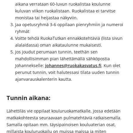
aikana verrataan 60-luvun ruokalistaa koulunne
kuluvan viikon ruokalistaan. Ruokalistaa ei tarvitse
monistaa tai heijastaa näkyviin.
Jaa opetusryhmä 3-6 oppilaan pienryhmiin ja numeroi
ryhmät
Voitte tehdä RuokaTutkan ennakkotehtäviä (lista sivun
alalaidassa) oman aikataulunne mukaisesti.
Jos joudut perumaan tunnin, teethän sen
mahdollisimman pian
lähettämällä sähköpostia
Johannekselle:
johannes@ruokakasvatus.fi
.
Kun olet
perunut tunnin,
voit
halutessasi
tilata uuden tunnin
ajanvarauskalenterin kautta.
Tunnin aikana:
Lähettiläs vie oppilaat kouluruokamatkalle, jossa edetään
matkakohteesta seuraavaan pulmatehtäviä ratkaisemalla.
Samalla opitaan mm. täysipainoisen kouluaterian osat,
millaista kouluruokailu on muissa maissa ja miten