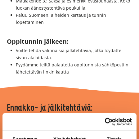
Matkakohde 3.: Saksa ja esimerkki eväslounaasta. Koko
luokan äänestystehtävä peukuilla.
Paluu Suomeen, aiheiden kertaus ja tunnin
lopettaminen
Oppitunnin jälkeen:
Voitte tehdä valinnaisia jälkitehtäviä, jotka löydätte
sivun alalaidasta.
Pyydämme teiltä palautetta oppitunnista sähköpostiin
lähetettävän linkin kautta
Ennakko- ja jälkitehtäviä:
Suostumus
Yksityiskohdat
Tietoja