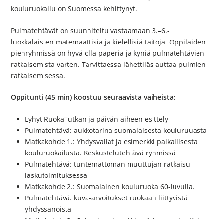
kouluruokailu on Suomessa kehittynyt.
Pulmatehtävät on suunniteltu vastaamaan 3.–6.-
luokkalaisten matemaattisia ja kielellisiä taitoja. Oppilaiden
pienryhmissä on hyvä olla paperia ja kyniä pulmatehtävien
ratkaisemista varten. Tarvittaessa lähettiläs auttaa pulmien
ratkaisemisessa.
Oppitunti (45 min) koostuu seuraavista vaiheista:
Lyhyt RuokaTutkan ja päivän aiheen esittely
Pulmatehtävä: aukkotarina suomalaisesta kouluruuasta
Matkakohde 1.: Yhdysvallat ja esimerkki paikallisesta
kouluruokailusta. Keskustelutehtävä ryhmissä
Pulmatehtävä: tuntemattoman muuttujan ratkaisu
laskutoimituksessa
Matkakohde 2.: Suomalainen kouluruoka 60-luvulla.
Pulmatehtävä: kuva-arvoitukset ruokaan liittyvistä
yhdyssanoista