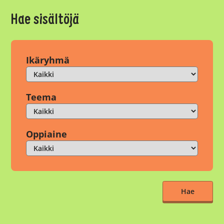
Hae sisältöjä
Ikäryhmä
Teema
Oppiaine
Hae