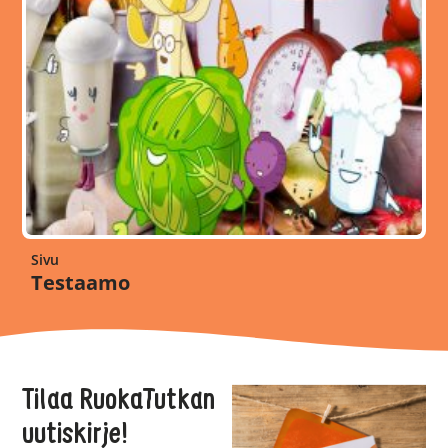
Sivu
Testaamo
Til
aa RuokaTutkan
uutiskirje!