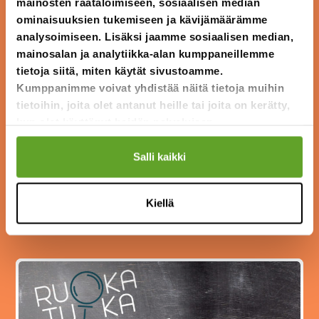
mainosten räätälöimiseen, sosiaalisen median
ominaisuuksien tukemiseen ja kävijämäärämme
analysoimiseen. Lisäksi jaamme sosiaalisen median,
mainosalan ja analytiikka-alan kumppaneillemme
tietoja siitä, miten käytät sivustoamme.
Kumppanimme voivat yhdistää näitä tietoja muihin
tietoihin, joita olet antanut heille tai joita on kerätty,
kun olet käyttänyt heidän palvelujaan.
Salli kaikki
Kiellä
Sivu
Oppimisympäristöt