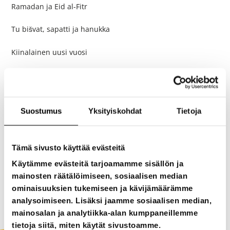
Ramadan ja Eid al-Fitr
Tu bišvat, sapatti ja hanukka
Kiinalainen uusi vuosi
Kirsikankukkajuhla (hanami)
joku muu, mikä?
Suostumus
Yksityiskohdat
Tietoja
Selvitä kyseisen juhlan historia lyhyesti.
Missä maassa kyseistä juhlaa vietetään? Miten juhlaa
Tämä sivusto käyttää evästeitä
vietetään Suomessa? Mitä kasviksia juhlassa on tapana
Käytämme evästeitä tarjoamamme sisällön ja
tarjoilla? Miten on otettu huomioon kasvisten
mainosten räätälöimiseen, sosiaalisen median
satokaudet? Liittyykö juhlaan muita tapoja
ominaisuuksien tukemiseen ja kävijämäärämme
tai perinteitä? Miten nämä tavat istuvat suomalaiseen
analysoimiseen. Lisäksi jaamme sosiaalisen median,
kulttuuriin?
mainosalan ja analytiikka-alan kumppaneillemme
tietoja siitä, miten käytät sivustoamme.