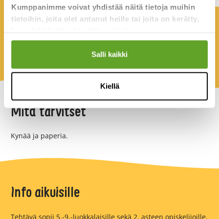
Kumppanimme voivat yhdistää näitä tietoja muihin
tietoihin, joita olet antanut heille tai joita on kerätty,
Kesto
kun olet käyttänyt heidän palvelujaan.
Salli kaikki
Noin 1 tunti.
Kiellä
Mitä tarvitset
Kynää ja paperia.
Info aikuisille
Tehtävä sopii 5.-9.-luokkalaisille sekä 2. asteen opiskelijoille.