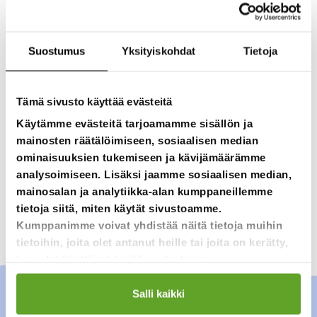
Lataa lomake tästä.
Suostumus
Yksityiskohdat
Tietoja
Tämä sivusto käyttää evästeitä
Käytämme evästeitä tarjoamamme sisällön ja
mainosten räätälöimiseen, sosiaalisen median
ominaisuuksien tukemiseen ja kävijämäärämme
analysoimiseen. Lisäksi jaamme sosiaalisen median,
mainosalan ja analytiikka-alan kumppaneillemme
tietoja siitä, miten käytät sivustoamme.
Kumppanimme voivat yhdistää näitä tietoja muihin
tietoihin, joita olet antanut heille tai joita on kerätty,
kun olet käyttänyt heidän palvelujaan.
Salli kaikki
Info aikuisille