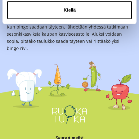
Kiellä
Lapsen taulukko voidaan pitää esillä seinällä ja merkata
siihen aina, kun hän on maistanut jotain sesonkiruokaa.
Kun bingo saadaan täyteen, lähdetään yhdessä tutkimaan
sesonkikasviksia kaupan kasvisosastolle. Aluksi voidaan
sopia, pitääkö taulukko saada täyteen vai riittääkö yksi
bingo-rivi.
Seuraa meitä