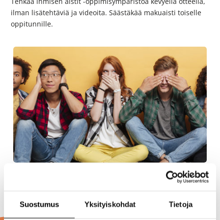
Tehkää ihmisen aistit -oppimisympäristöä kevyellä otteella,
ilman lisätehtäviä ja videoita. Säästäkää makuaisti toiselle
oppitunnille.
Sivu
Ihmisen aistit -oppimisympäristö
Suostumus
Yksityiskohdat
Tietoja