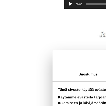
Äänitoistin
00:00
Suostumus
Tämä sivusto käyttää eväste
Käytämme evästeitä tarjoa
tukemiseen ja kävijämääräm