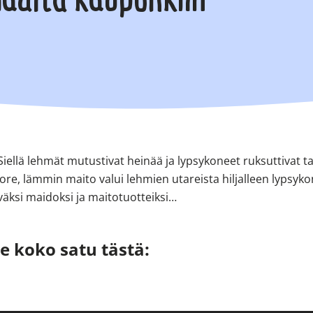
maalta kaupunkiin
Siellä lehmät mutustivat heinää ja lypsykoneet ruksuttivat tasa
re, lämmin maito valui lehmien utareista hiljalleen lypsykon
ksi maidoksi ja maitotuotteiksi…
ue koko satu tästä: