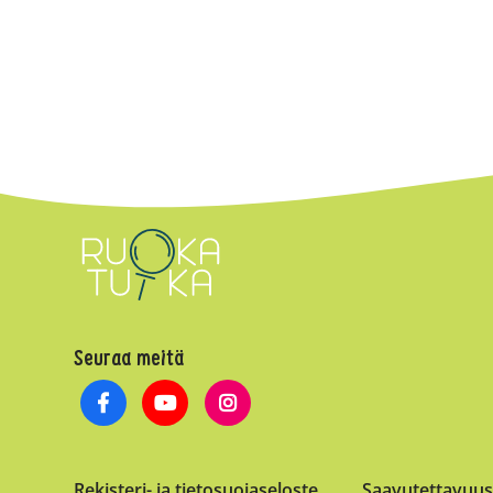
Seuraa meitä
Rekisteri- ja tietosuojaseloste
Saavutettavuus