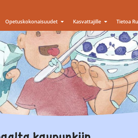
Opetuskokonaisuudet
Kasvattajille
Tietoa R