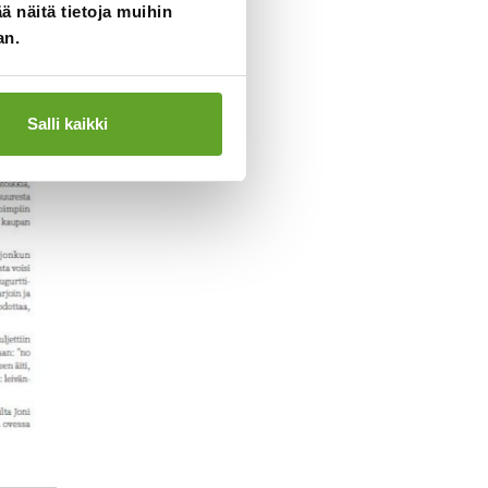
 näitä tietoja muihin
an.
Salli kaikki