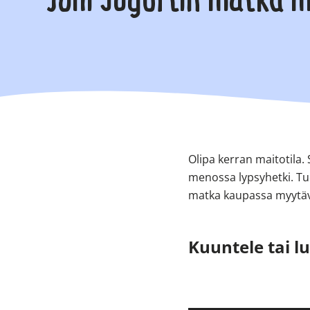
Joni Jugurtin matka 
Olipa kerran maitotila. 
menossa lypsyhetki. Tuo
matka kaupassa myytävä
Kuuntele tai l