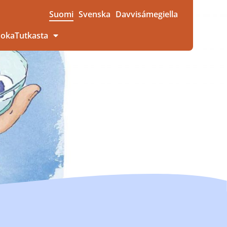
Suomi
Svenska
Davvisámegiella
uokaTutkasta