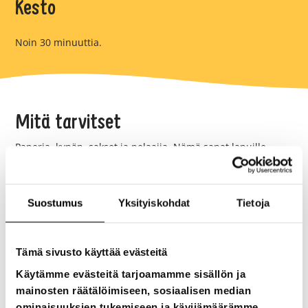
Kesto
Noin 30 minuuttia.
Mitä tarvitset
Paperia, kynän, sakset ja pelaajia. Nämä sanat lapuille
kirjoitettaviksi (voitte keksiä itse lisää):
Appelsiini
Suostumus
Yksityiskohdat
Tietoja
Banaani
Tämä sivusto käyttää evästeitä
Omena
Käytämme evästeitä tarjoamamme sisällön ja
Lanttu
mainosten räätälöimiseen, sosiaalisen median
ominaisuuksien tukemiseen ja kävijämäärämme