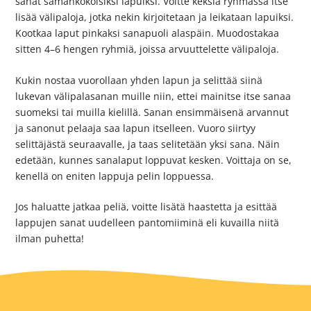
sanat samankokoisiksi lapuiksi. Voitte keksiä ryhmässä itse
lisää välipaloja, jotka nekin kirjoitetaan ja leikataan lapuiksi.
Kootkaa laput pinkaksi sanapuoli alaspäin. Muodostakaa
sitten 4–6 hengen ryhmiä, joissa arvuuttelette välipaloja.
Kukin nostaa vuorollaan yhden lapun ja selittää siinä
lukevan välipalasanan muille niin, ettei mainitse itse sanaa
suomeksi tai muilla kielillä. Sanan ensimmäisenä arvannut
ja sanonut pelaaja saa lapun itselleen. Vuoro siirtyy
selittäjästä seuraavalle, ja taas selitetään yksi sana. Näin
edetään, kunnes sanalaput loppuvat kesken. Voittaja on se,
kenellä on eniten lappuja pelin loppuessa.
Jos haluatte jatkaa peliä, voitte lisätä haastetta ja esittää
lappujen sanat uudelleen pantomiiminä eli kuvailla niitä
ilman puhetta!