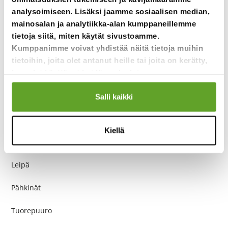
Smoothie
analysoimiseen. Lisäksi jaamme sosiaalisen median,
mainosalan ja analytiikka-alan kumppaneillemme
Hedelmäsalaatti
tietoja siitä, miten käytät sivustoamme.
Kumppanimme voivat yhdistää näitä tietoja muihin
Viili
tietoihin, joita olet antanut heille tai joita on kerätty,
kun olet käyttänyt heidän palvelujaan.
Jugurtti
Rahka
Salli kaikki
Piimä
Kiellä
Tortilla
Leipä
Pähkinät
Tuorepuuro