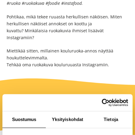
#ruoka #ruokakuva #foodie #instafood.
Pohtikaa, mikä tekee ruuasta herkullisen näköisen. Miten
herkullisen näköiset annokset on koottu ja
kuvattu? Minkälaisia ruokakuvia ihmiset lisäävät
Instagramiin?
Miettikää sitten, millainen kouluruoka-annos näyttää
houkuttelevimmalta.
Tehkää oma ruokakuva kouluruuasta Instagramiin.
Kesto
Noin yksi tunti
Suostumus
Yksityiskohdat
Tietoja