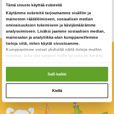
Tämä sivusto käyttää evästeitä
Mitä tarvitset
Käytämme evästeitä tarjoamamme sisällön ja
mainosten räätälöimiseen, sosiaalisen median
Älypuhelin
ominaisuuksien tukemiseen ja kävijämäärämme
analysoimiseen. Lisäksi jaamme sosiaalisen median,
mainosalan ja analytiikka-alan kumppaneillemme
tietoja siitä, miten käytät sivustoamme.
Kumppanimme voivat yhdistää näitä tietoja muihin
Info aikuisille
tietoihin, joita olet antanut heille tai joita on kerätty,
kun olet käyttänyt heidän palvelujaan.
Tehtävä sopii pareittain tai pienryhmissä tehtäväksi.
Instagramin ikäraja on 13 vuotta.
Salli kaikki
Ruokakuvien katsominen ei vaadi käyttäjätunnusta, mutta
kuvien lataamiseen Instagramiin tarvitsee
käyttäjätunnuksen.
Kiellä