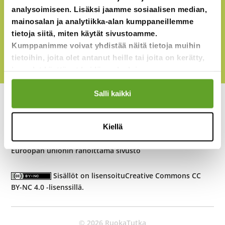
analysoimiseen. Lisäksi jaamme sosiaalisen median,
mainosalan ja analytiikka-alan kumppaneillemme
tietoja siitä, miten käytät sivustoamme.
Kumppanimme voivat yhdistää näitä tietoja muihin
Rekisteri- ja
Saavutettavuusseloste
tietoihin, joita olet antanut heille tai joita on kerätty,
tietosuojaseloste
kun olet käyttänyt heidän palvelujaan.
Salli kaikki
Kiellä
Euroopan unionin koulujakelujärjestelmä
Euroopan unionin rahoittama sivusto
Sisällöt on lisensoitu
Creative Commons CC
BY-NC 4.0 -lisenssillä
.
© 2026 RuokaTutka