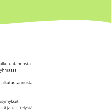
ä alkutuotannosta
 ryhmässä.
na alkutuotannosta
kysymykset.
tä ja käsittelystä