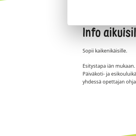
Info aikuisi
Sopii kaikenikäisille.
Esitystapa iän mukaan.
Päiväkoti- ja esikoului
yhdessä opettajan ohj