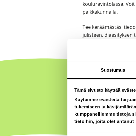
kouluravintolassa. Voit
paikkakunnalla.
Tee keräämästäsi tiedos
julisteen, diaesityksen 
Suostumus
Kesto
Tämä sivusto käyttää eväste
Käytämme evästeitä tarjoa
tukemiseen ja kävijämääräm
Noin kolme tuntia
kumppaneillemme tietoja si
tietoihin, joita olet antanut