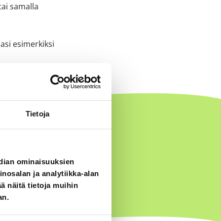
tai samalla
asi esimerkiksi
Tietoja
edian ominaisuuksien
osalan ja analytiikka-alan
 näitä tietoja muihin
an.