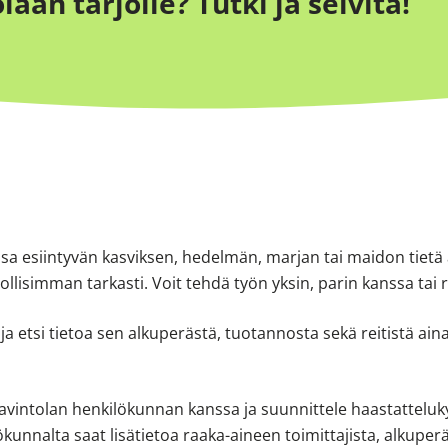
aan tarjolle? Tutki ja selvitä!
ssa esiintyvän kasviksen, hedelmän, marjan tai maidon tiet
lisimman tarkasti. Voit tehdä työn yksin, parin kanssa tai
 ja etsi tietoa sen alkuperästä, tuotannosta sekä reitistä ai
ravintolan henkilökunnan kanssa ja suunnittele haastattelu
unnalta saat lisätietoa raaka-aineen toimittajista, alkuperäs