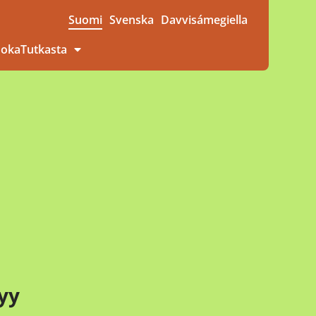
Suomi
Svenska
Davvisámegiella
uokaTutkasta
yy