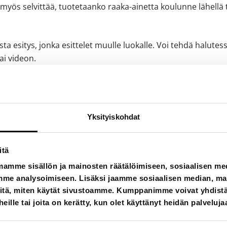
 myös selvittää, tuotetaanko raaka-ainetta koulunne lähellä 
ta esitys, jonka esittelet muulle luokalle. Voi tehdä halutess
tai videon.
Yksityiskohdat
itä
mamme sisällön ja mainosten räätälöimiseen, sosiaalisen m
me analysoimiseen. Lisäksi jaamme sosiaalisen median, main
itä, miten käytät sivustoamme. Kumppanimme voivat yhdistää
 heille tai joita on kerätty, kun olet käyttänyt heidän palveluja