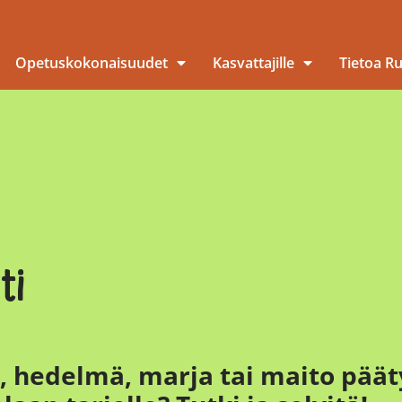
Opetuskokonaisuudet
Kasvattajille
Tietoa R
ti
, hedelmä, marja tai maito päät