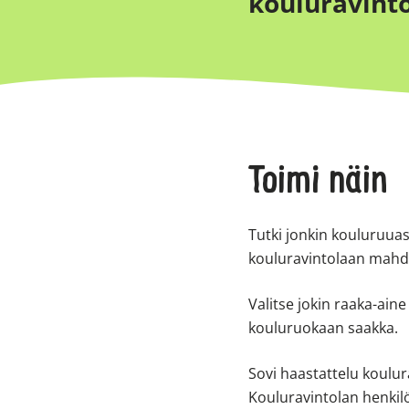
kouluravintol
Toimi näin
Tutki jonkin kouluruua
kouluravintolaan mahdol
Valitse jokin raaka-aine
kouluruokaan saakka.
Sovi haastattelu koulu
Kouluravintolan henkilök