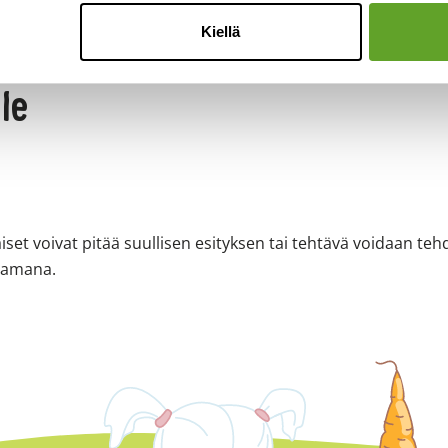
Kiellä
lle
käiset voivat pitää suullisen esityksen tai tehtävä voidaan t
aamana.