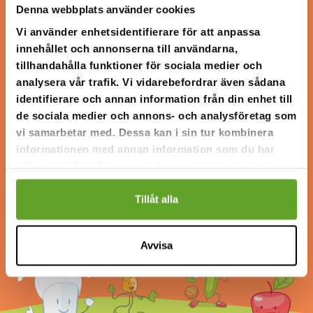
Denna webbplats använder cookies
Steg 2.
Vi använder enhetsidentifierare för att anpassa
innehållet och annonserna till användarna,
Diskutera sedan matreklamen:
tillhandahålla funktioner för sociala medier och
Vilken typ av matreklam har du stött på den senaste
analysera vår trafik. Vi vidarebefordrar även sådana
veckan och i vilka kanaler?
identifierare och annan information från din enhet till
Kommer du ihåg något speciellt med matreklamen?
de sociala medier och annons- och analysföretag som
Varför?
vi samarbetar med. Dessa kan i sin tur kombinera
Vilka effektiva metoder för påverkan utnyttjas i
informationen med annan information som du har
matreklamen?
tillhandahållit eller som de har samlat in när du har
Vad är skillnaden mellan nyheter och reklam?
använt deras tjänster.
Fundera på vilka matreklamer och effektiva
Tillåt alla
reklammetoder som tilltalar unga.
Avvisa