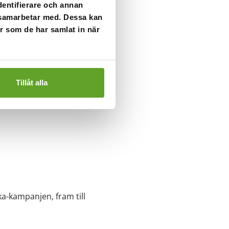
dentifierare och annan
 behörigt sätt om
i samarbetar med. Dessa kan
 om att lagrad
er som de har samlat in när
ersonuppgifternas
ning innefattar detta.
Tillåt alla
a-kampanjen, fram till