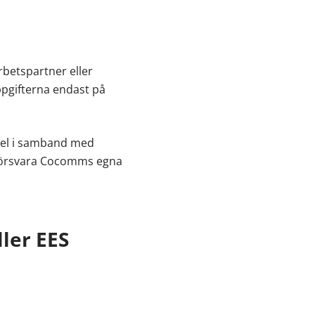
betspartner eller
pgifterna endast på
pel i samband med
t försvara Cocomms egna
ller EES