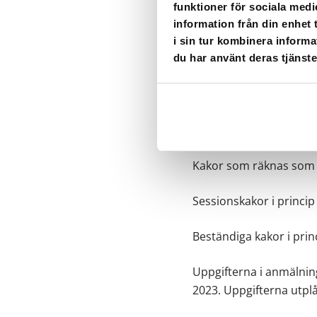
funktioner för sociala medi
informationssystem. Nä
information från din enhet
hårdvarans fysiska och
i sin tur kombinera informa
information, servrarna
du har använt deras tjänste
säkerhet behandlas konf
7. Lagringsti
Kakor som räknas som p
Sessionskakor i princi
Beständiga kakor i princ
Uppgifterna i anmälnin
2023. Uppgifterna utplån