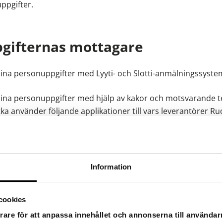
ppgifter.
pgifternas mottagare
ina personuppgifter med Lyyti- och Slotti-anmälningssyste
ina personuppgifter med hjälp av kakor och motsvarande te
ka använder följande applikationer till vars leverantörer R
från kakor:
Information
för skydd av registret
cookies
rare för att anpassa innehållet och annonserna till användarn
sorgsfullt och uppgifterna som behandlas skyddas ändamål