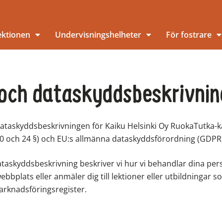
lektionen
Undervisningshelheter
För fostrare
 och dataskyddsbeskrivnin
 dataskyddsbeskrivningen för Kaiku Helsinki Oy RuokaTutka-
0 och 24 §) och EU:s allmänna dataskyddsförordning (GDPR
ataskyddsbeskrivning beskriver vi hur vi behandlar dina pe
bbplats eller anmäler dig till lektioner eller utbildningar
arknadsföringsregister.