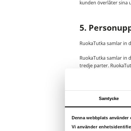
kunden överlåter sina u
5. Personup
RuokaTutka samlar in d
RuokaTutka samlar in d
tredje parter. RuokaTut
överlämna information 
Matomo: Webbanalys
Samtycke
6. Principer 
Denna webbplats använder 
Vi använder enhetsidentifie
Registret behandlas om