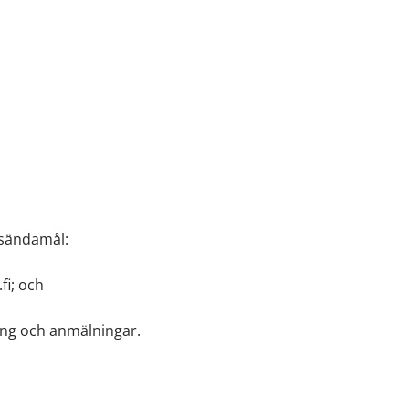
gsändamål:
fi; och
ing och anmälningar.