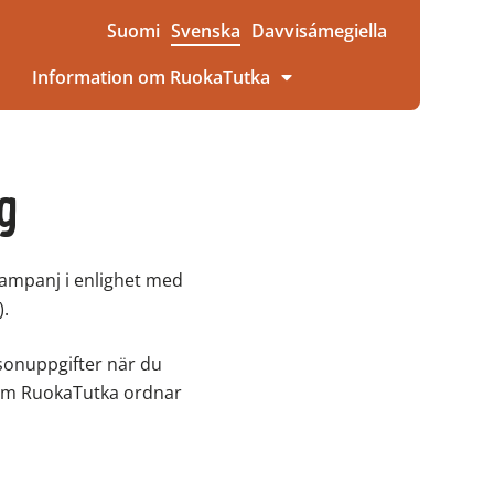
Suomi
Svenska
Davvisámegiella
Information om RuokaTutka
g
kampanj i enlighet med
).
rsonuppgifter när du
 som RuokaTutka ordnar