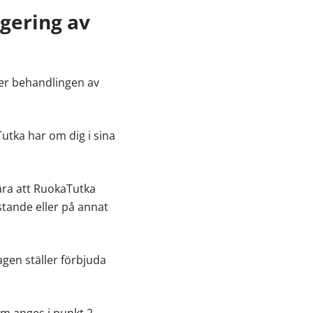
igering av
ler behandlingen av
Tutka har om dig i sina
gära att RuokaTutka
stande eller på annat
agen ställer förbjuda