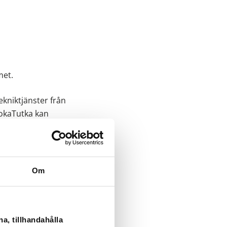
met.
kniktjänster från
uokaTutka kan
Om
a, tillhandahålla
senligt med hjälp av