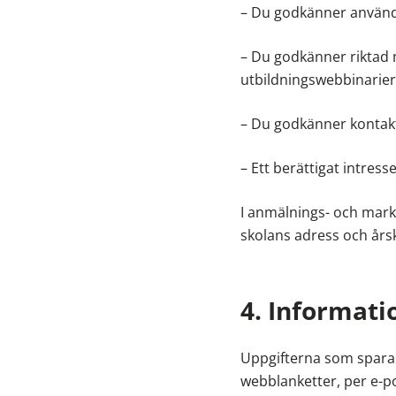
– Du godkänner använd
– Du godkänner riktad m
utbildningswebbinarier
– Du godkänner kontakt 
– Ett berättigat intresse
I anmälnings- och mark
skolans adress och års
4. Informati
Uppgifterna som sparas
webblanketter, per e-po