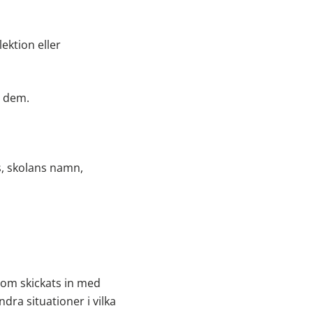
ektion eller
l dem.
, skolans namn,
som skickats in med
dra situationer i vilka