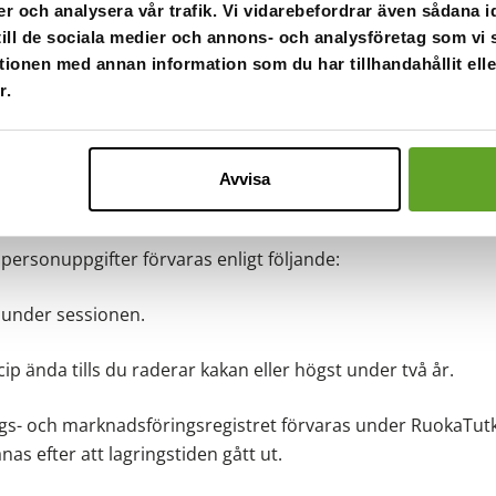
er och analysera vår trafik. Vi vidarebefordrar även sådana i
r registeruppgifter förvaras på webbservrar sköter man på
 till de sociala medier och annons- och analysföretag som v
 digitala datasäkerhet. Den personuppgiftsansvarige sköter
tionen med annan information som du har tillhandahållit ell
s nyttjanderätt och annan information som är kritisk för p
r.
identiellt och endast av de arbetstagare vars arbetsbeskriv
Avvisa
d
ersonuppgifter förvaras enligt följande:
p under sessionen.
ip ända tills du raderar kakan eller högst under två år.
gs- och marknadsföringsregistret förvaras under RuokaTutk
as efter att lagringstiden gått ut.