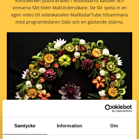
Konstverken publicerades i MatRadarns kanaler och
vinnarna fått titeln MatUndersökare. De får spela in en
egen video till videokanalen MatRadarTube tillsammans
med programledaren Dabi och en gästande stjärna.
Samtycke
Information
Om