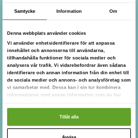
Samtycke
Information
Om
Denna webbplats använder cookies
Topp 5 i hemmets och skolans
Vi använder enhetsidentifierare för att anpassa
matfostran
innehållet och annonserna till användarna,
tillhandahålla funktioner för sociala medier och
analysera vår trafik. Vi vidarebefordrar även sådana
identifierare och annan information från din enhet till
de sociala medier och annons- och analysföretag som
vi samarbetar med. Dessa kan i sin tur kombinera
informationen med annan information som du har
tillhandahållit eller som de har samlat in när du har
använt deras tjänster.
Tillåt alla
Avvisa