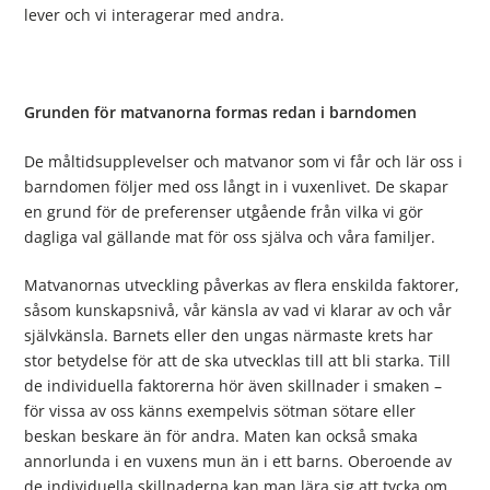
lever och vi interagerar med andra.
Grunden för matvanorna formas redan i barndomen
De måltidsupplevelser och matvanor som vi får och lär oss i
barndomen följer med oss långt in i vuxenlivet. De skapar
en grund för de preferenser utgående från vilka vi gör
dagliga val gällande mat för oss själva och våra familjer.
Matvanornas utveckling påverkas av flera enskilda faktorer,
såsom kunskapsnivå, vår känsla av vad vi klarar av och vår
självkänsla. Barnets eller den ungas närmaste krets har
stor betydelse för att de ska utvecklas till att bli starka. Till
de individuella faktorerna hör även skillnader i smaken –
för vissa av oss känns exempelvis sötman sötare eller
beskan beskare än för andra. Maten kan också smaka
annorlunda i en vuxens mun än i ett barns. Oberoende av
de individuella skillnaderna kan man lära sig att tycka om