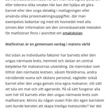
eller tolerera olika smaker.Här kan det hjälpa att göra
barnet eller den unga delaktig i matlagningen eller
använda olika provsmakningsuppgifter, där man
exempelvis bekantar sig med ett livsmedel med alla
sinnen.Mer information om den sinnesbaserade metoden
för matfostran finns i avsnittet om
smakskolan
Matfostran är en gemensam vardag i matens värld
Vid sidan av individuella faktorer har barnets eller den
ungas närmaste krets, hemmet och skolan en central
betydelse för matvanornas utveckling. De människor som
tillhör den närmaste kretsen, såsom föräldrarna, andra
närstående vuxna och skolans personal, vägleder också
barnet eller den unga genom sina egna matvanor, sitt sätt
att tala om mat och sitt agerande. På så sätt fungerar alla
som hör till barnets eller den ungas närmaste krets som
matfostrare. Minns du någon vuxen från din egen barndom
som kunde konsten att skapa trevliga matstunder? Var det