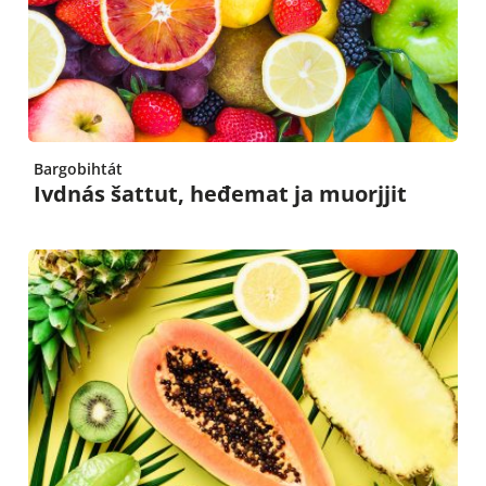
Bargobihtát
Ivdnás šattut, heđemat ja muorjjit