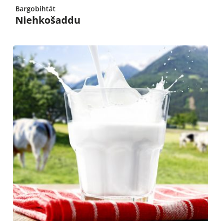
Bargobihtát
Niehkošaddu