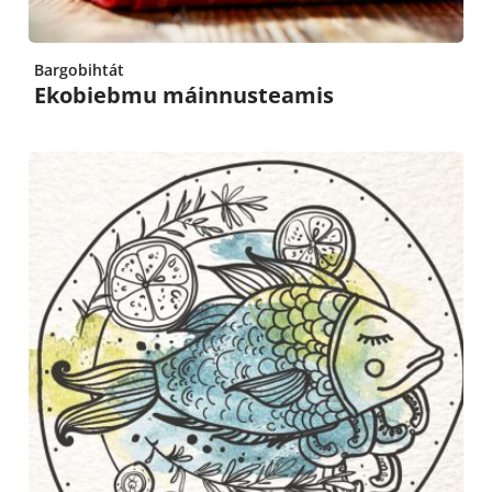
Bargobihtát
Ekobiebmu máinnusteamis