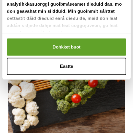
Biebmomatematihkka
analytihkkasuorggi guoibmáseamet dieđuid das, mo
don geavahat min siidduid. Min guoimmit sáhttet
ovttastit dáid dieđuid eará dieđuide, maid don leat
addán sidjiide dahje mat leat čoggojuvvon, go leat
geavahan sin bálvalusaid.
Dohkket buot
Eastte