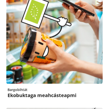
Bargobihtát
Ekobuktaga meahcásteapmi