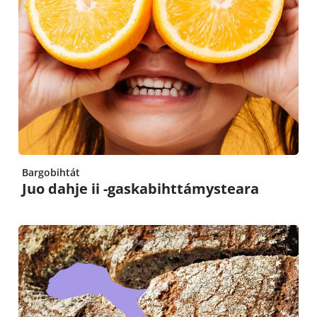
Bargobihtát
Juo dahje ii -gaskabihttámysteara