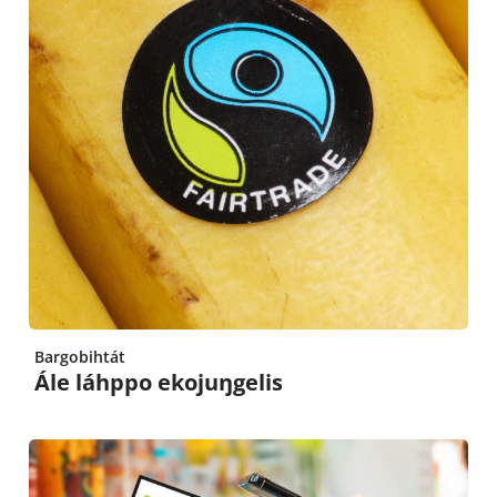
Bargobihtát
Ále láhppo ekojuŋgelis