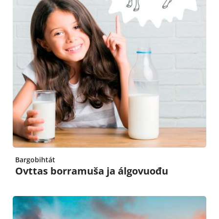
Bargobihtát
Ovttas borramuša ja álgovuođu