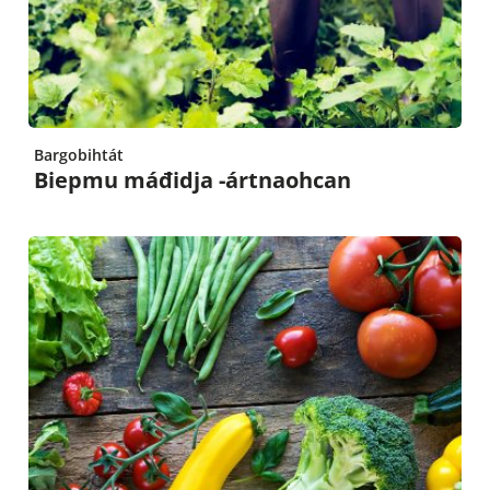
Bargobihtát
Biepmu máđidja -ártnaohcan