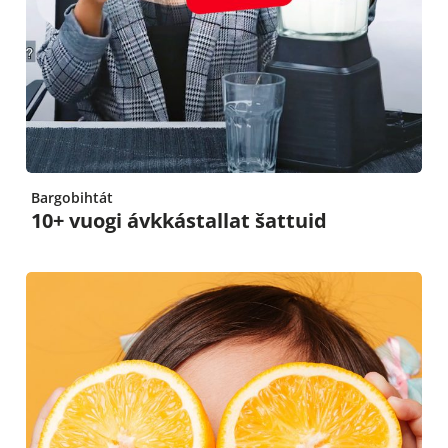
Bargobihtát
10+ vuogi ávkkástallat šattuid