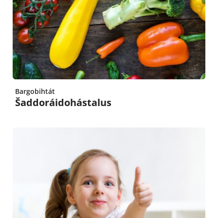
Bargobihtát
Šaddoráidohástalus