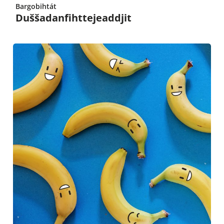
Bargobihtát
Duššadanfihttejeaddjit