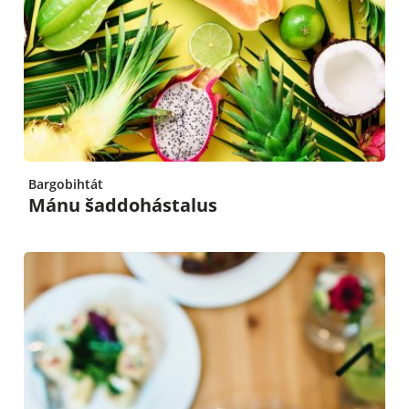
Bargobihtát
Mánu šaddohástalus