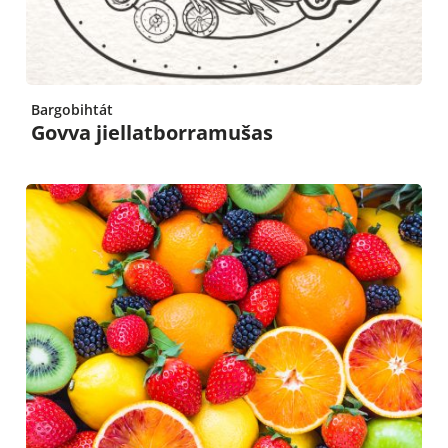
Bargobihtát
Govva jiellatborramušas