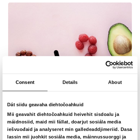
Consent
Details
About
Dát siidu geavaha diehtočoahkuid
Mii geavahit diehtočoahkuid heivehit sisdoalu ja
máidnosiid, maid mii fállat, doarjut sosiála media
iešvuođaid ja analyseret min galledeaddjimeriid. Dasa
Bargobihtát
lassin mii juohkit sosiála media, máinnussuorggi ja