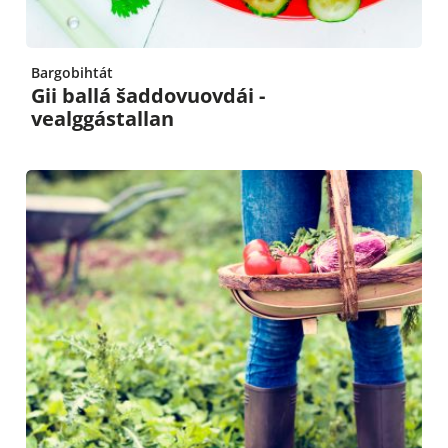
Bargobihtát
Gii ballá šaddovuovdái -
vealggástallan