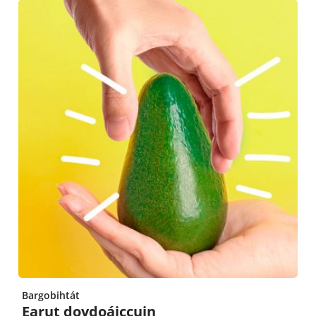
Bargobihtát
Earut dovdoáiccuin