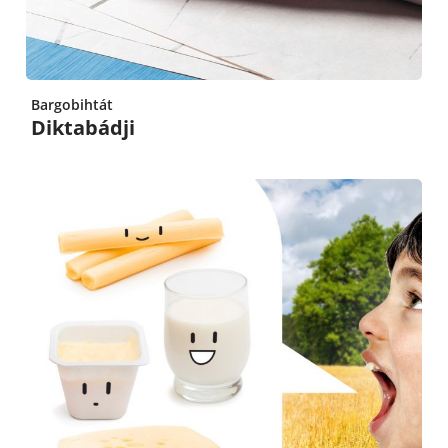
Bargobihtát
Diktabádji