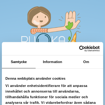
Samtycke
Information
Om
Denna webbplats använder cookies
Vi använder enhetsidentifierare för att anpassa
Vad vet du om frukost, mjölk och bär? Ta reda på genom att spela.
innehållet och annonserna till användarna,
MatRadarn-ön och de bekanta figurerna väntar på dig!
tillhandahålla funktioner för sociala medier och
analysera vår trafik. Vi vidarebefordrar även sådana